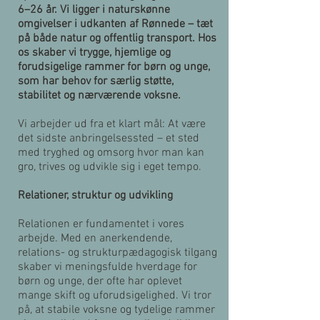
6–26 år. Vi ligger i naturskønne
omgivelser i udkanten af Rønnede – tæt
på både natur og offentlig transport. Hos
os skaber vi trygge, hjemlige og
forudsigelige rammer for børn og unge,
som har behov for særlig støtte,
stabilitet og nærværende voksne.
Vi arbejder ud fra et klart mål: At være
det sidste anbringelsessted – et sted
med tryghed og omsorg hvor man kan
gro, trives og udvikle sig i eget tempo.
Relationer, struktur og udvikling
Relationen er fundamentet i vores
arbejde. Med en anerkendende,
relations- og strukturpædagogisk tilgang
skaber vi meningsfulde hverdage for
børn og unge, der ofte har oplevet
mange skift og uforudsigelighed. Vi tror
på, at stabile voksne og tydelige rammer