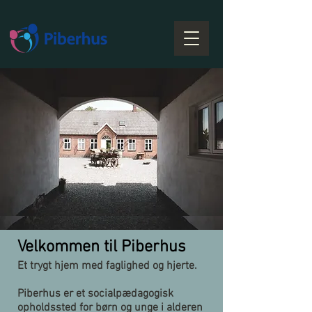
Velkommen til Piberhus
Et trygt hjem med faglighed og hjerte.
Piberhus er et socialpædagogisk
opholdssted for børn og unge i alderen