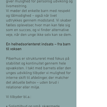
giver mulighed for personlig udvikling og
livsmestring.
Vi møder det enkelte barn med respekt
og tålmodighed – også når livet
udtrykkes gennem modstand. Vi skaber
fælles oplevelser, hvor man kan føle sig
som en succes, og vi finder alternative
veje, når den unge ikke selv kan se dem.
En helhedsorienteret indsats – fra barn
til voksen
Piberhus er struktureret med fokus på
stabilitet og kontinuitet gennem hele
opvæksten. I takt med barnets eller den
unges udvikling tilbyder vi mulighed for
interne skift til afdelinger, der matcher
det aktuelle behov – uden brud i
relationer eller miljø.
Vi tilbyder bl.a.:
• Solisttilbud og små, skærmede